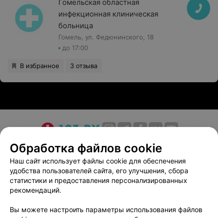
Гомельская областная
инфекционная клиническая
больница
Гомель, ул. Федюнинского, 18
до 17:00
В избранное
3 отзыва
О проекте
Новости проекта
Размещение рекламы
Обработка файлов cookie
Медицинский маркетинг
Публичный договор
Наш сайт использует файлы cookie для обеспечения
удобства пользователей сайта, его улучшения, сбора
Пользовательское соглашение
Способы оплаты
статистики и предоставления персонализированных
Вакансии
Партнеры
рекомендаций.
Написать руководителю 103.by
Вы можете настроить параметры использования файлов
Написать в поддержку