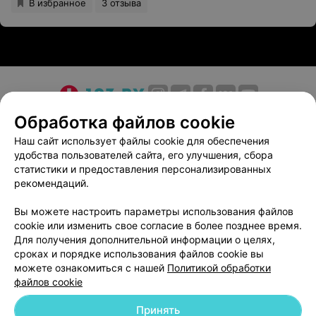
В избранное
3 отзыва
О проекте
Новости проекта
Размещение рекламы
Обработка файлов cookie
Медицинский маркетинг
Публичный договор
Наш сайт использует файлы cookie для обеспечения
удобства пользователей сайта, его улучшения, сбора
Пользовательское соглашение
Способы оплаты
статистики и предоставления персонализированных
Вакансии
Партнеры
рекомендаций.
Написать руководителю 103.by
Вы можете настроить параметры использования файлов
Написать в поддержку
cookie или изменить свое согласие в более позднее время.
Персональные настройки cookie
Для получения дополнительной информации о целях,
сроках и порядке использования файлов cookie вы
Обработка персональных данных
можете ознакомиться с нашей
Политикой обработки
файлов cookie
Принять