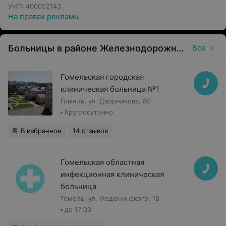
специалиста: рекламируемые
УНП: 400052143
медицинские услуги могут иметь
На правах рекламы
противопоказания и побочные
реакции.
Больницы в районе Железнодорожный в Гомеле
Все
Гомельская городская
клиническая больница №1
Гомель, ул. Дворникова, 80
Круглосуточно
В избранное
14 отзывов
Гомельская областная
инфекционная клиническая
больница
Гомель, ул. Федюнинского, 18
до 17:00