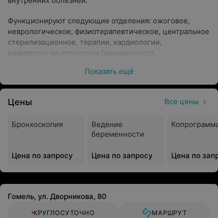
внутренних болезней.
Функционируют следующие отделения: ожоговое,
неврологическое, физиотерапевтическое, центральное
стерилизационное, терапии, кардиологии,
ревматологии, патологии беременности,
травматологии, функциональной диагностики,
Показать ещё
рентгеновское, а также кабинет УЗИ-диагностики,
кабинет эндоскопии, клиническая лаборатория.
Цены
Все цены
В больнице оказывается экстренная кардиологическая,
неврологическая, терапевтическая помощь в
Бронхоскопия
Ведение
Копрограмм
дежурные дни, травматологическая и
беременности
комбустиологическая — круглосуточно.
Цена по запросу
Цена по запросу
Цена по зап
Травмопункт и травматологическое отделение
В травматологическом отделении оказывают плановую
и экстренную специализированную
Гомель, ул. Дворникова, 80
травматологическую, ортопедическую и лечебно-
диагностическую помощь больным с приобретенными
КРУГЛОСУТОЧНО
МАРШРУТ